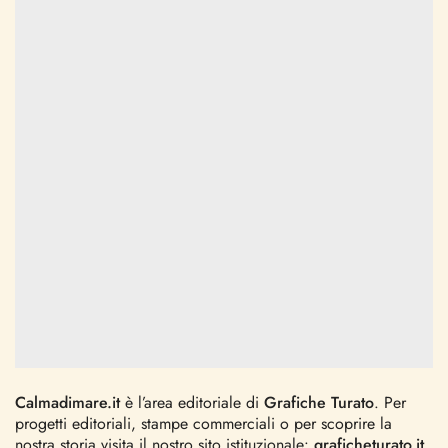
Calmadimare.it
è l’area editoriale di
Grafiche Turato
. Per
progetti editoriali, stampe commerciali o per scoprire la
nostra storia visita il nostro sito istituzionale:
graficheturato.it