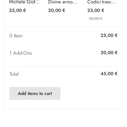
Michele Giotto • Live Jazz
Divine armonie • Il Rinascimento in Tobia Ravà
Codici trascendentali • Tobia Ravà
25,00
€
20,00
€
25,00
€
30,00
€
0 Item
25,00
€
1
Add-Ons
20,00
€
Total
45,00
€
Add items to cart