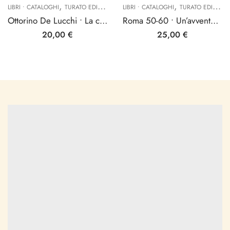
,
,
LIBRI • CATALOGHI
TURATO EDIZIONI
LIBRI • CATALOGHI
TURATO EDIZIONI
Ottorino De Lucchi • La chiara visione
Roma 50-60 • Un’avventura fra immagine e materia
20,00
€
25,00
€