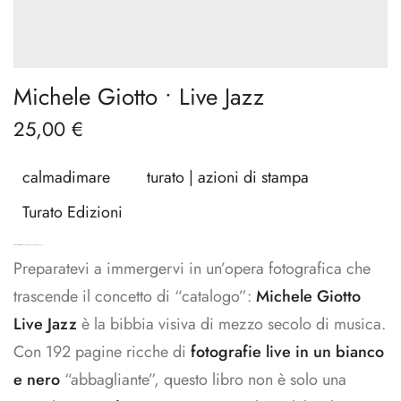
Michele Giotto • Live Jazz
25,00
€
calmadimare
turato | azioni di stampa
Turato Edizioni
Michele Giotto Live Jazz: 50 anni di giganti e emozioni in 192 pagine
Preparatevi a immergervi in un’opera fotografica che
trascende il concetto di “catalogo”:
Michele Giotto
Live Jazz
è la bibbia visiva di mezzo secolo di musica.
Con 192 pagine ricche di
fotografie live in un bianco
e nero
“abbagliante”, questo libro non è solo una