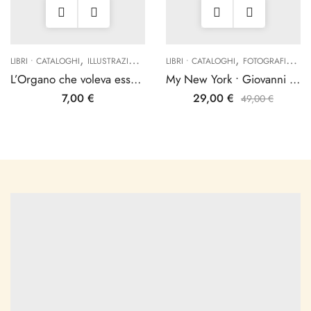
,
,
,
,
,
LIBRI • CATALOGHI
ILLUSTRAZIONE
MUSICA
LIBRI • CATALOGHI
TURATO EDIZIONI
FOTOGRAFIA
TU
L’Organo che voleva essere una chitarra
My New York • Giovanni Umicini
7,00
€
29,00
€
49,00
€