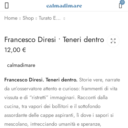
0
Home
Shop
Turato Edizioni
Raffaele Minotto •
Volantini A5 •
Francesco Diresi • Teneri dentro
Emersioni
Insuperabili
sensoriali
12,00
€
37,00
€
-
59,00
€
20,00
€
calmadimare
Francesco Diresi. Teneri dentro.
Storie vere, narrate
da un’osservatore attento e curioso: frammenti di vita
vissuta e di “ristretti” immaginari. Racconti dalla
cucina, tra vapori dei bollitori e il sottofondo
assordante delle cappe aspiranti, lì dove i sapori si
mescolano, intrecciando umanità e speranze,