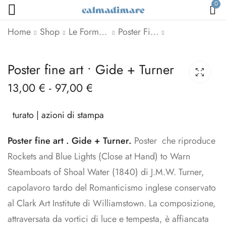
0
Home
Shop
Le Forme dell'Arte
Poster Fine Art
Poster fine art • Les
Poster fine art •
Poster fine art • Gide + Turner
Pivoines
Courbet + Leopardi
13,00
€
-
97,00
€
13,00
13,00
€
€
-
97,00
-
64,00
€
€
turato | azioni di stampa
Poster fine art . Gide + Turner.
Poster che riproduce
Rockets and Blue Lights (Close at Hand) to Warn
Steamboats of Shoal Water (1840) di J.M.W. Turner,
capolavoro tardo del Romanticismo inglese conservato
al Clark Art Institute di Williamstown. La composizione,
attraversata da vortici di luce e tempesta, è affiancata