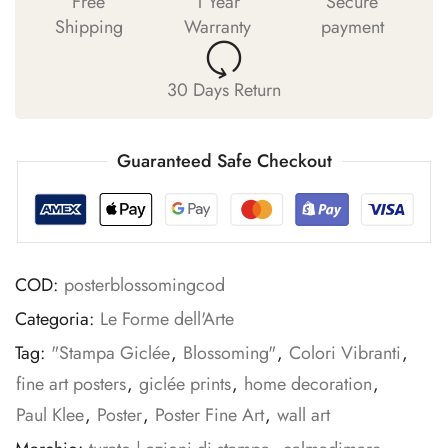
Free
1 Year
Secure
Shipping
Warranty
payment
30 Days Return
Guaranteed Safe Checkout
COD:
posterblossomingcod
Categoria:
Le Forme dell'Arte
Tag:
"Stampa Giclée
,
Blossoming"
,
Colori Vibranti
,
fine art posters
,
giclée prints
,
home decoration
,
Paul Klee
,
Poster
,
Poster Fine Art
,
wall art