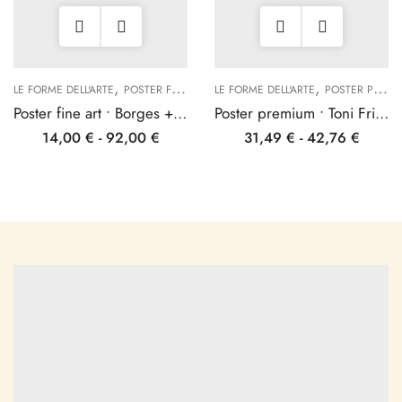
,
,
LE FORME DELL'ARTE
POSTER FINE ART
LE FORME DELL'ARTE
POSTER PREMIUM
Poster fine art • Borges + Hammershøi
Poster premium • Toni Frissell
14,00
€
-
92,00
€
31,49
€
-
42,76
€