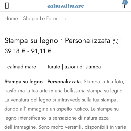
0
Home
Shop
Le Forme dell'Arte
Borraccia termica •
Franco Angeli • Full
Stampa su legno • Personalizzata
Chi è felice
Fathom Five
39,18
€
-
91,11
€
27,08
25,00
€
€
calmadimare
turato | azioni di stampa
Stampa su legno . Personalizzata
. Stampa la tua foto,
trasforma la tua arte in una bellissima stampa su legno.
La venatura del legno si intravvede sulla tua stampa,
dando all’immagine un aspetto rustico. Le stampe su
legno intensificano la sensazione di naturalezza
dell’immagine. Sono molto versatili, disponibili in varie