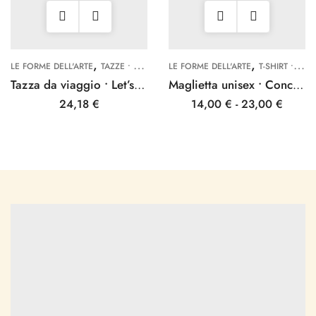
,
,
LE FORME DELL'ARTE
TAZZE • BORRACCE
LE FORME DELL'ARTE
T-SHIRT • MAGLIETTE
Tazza da viaggio • Let’s Get Lost
Maglietta unisex • Conchiglie
24,18
€
14,00
€
-
23,00
€