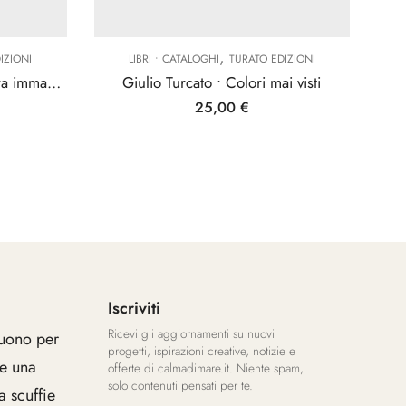
,
IZIONI
LIBRI • CATALOGHI
TURATO EDIZIONI
Roma 50-60 • Un’avventura fra immagine e materia
Giulio Turcato • Colori mai visti
25,00
€
Iscriviti
Ricevi gli aggiornamenti su nuovi
uono per
progetti, ispirazioni creative, notizie e
 e una
offerte di calmadimare.it. Niente spam,
solo contenuti pensati per te.
 scuffie