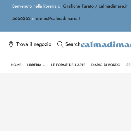
Benvenuto nella libreria di
Grafiche Turato / calmadimare.it
.
5666262
o
ermes@calmadimare.it
Trova il negozio
Search
HOME
LIBRERIA
LE FORME DELL’ARTE
DIARIO DI BORDO
SE