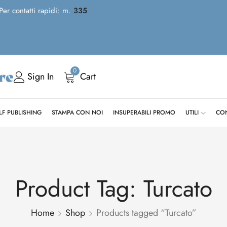
 Per contatti rapidi: m.
335
0
Sign In
Cart
LF PUBLISHING
STAMPA CON NOI
INSUPERABILI PROMO
UTILI
CON
Product Tag: Turcato
Home
Shop
Products tagged “Turcato”