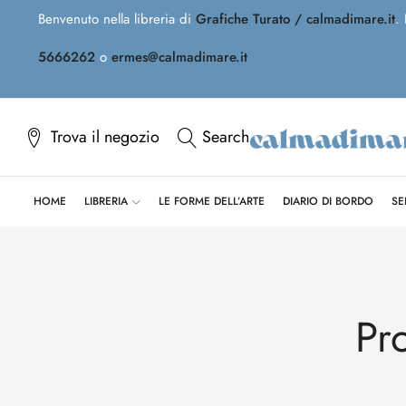
Benvenuto nella libreria di
Grafiche Turato / calmadimare.it
.
5666262
o
ermes@calmadimare.it
Trova il negozio
Search
HOME
LIBRERIA
LE FORME DELL’ARTE
DIARIO DI BORDO
SE
Pr