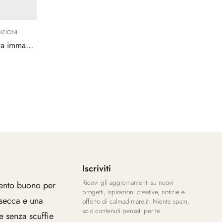
IZIONI
Roma 50-60 • Un’avventura fra immagine e materia
Iscriviti
Ricevi gli aggiornamenti su nuovi
ento buono per
progetti, ispirazioni creative, notizie e
 secca e una
offerte di calmadimare.it. Niente spam,
solo contenuti pensati per te.
e senza scuffie