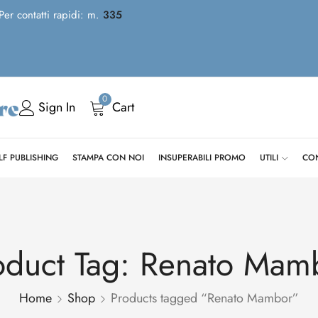
 Per contatti rapidi: m.
335
0
Sign In
Cart
LF PUBLISHING
STAMPA CON NOI
INSUPERABILI PROMO
UTILI
CON
oduct Tag: Renato Mam
Home
Shop
Products tagged “Renato Mambor”