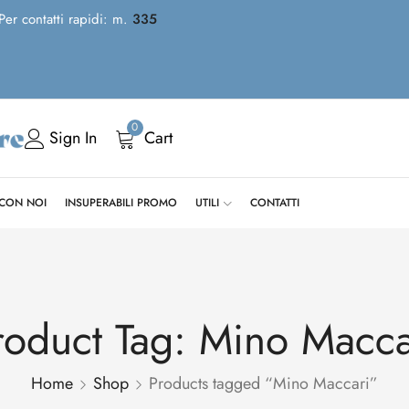
 Per contatti rapidi: m.
335
0
Sign In
Cart
 CON NOI
INSUPERABILI PROMO
UTILI
CONTATTI
roduct Tag: Mino Macca
Home
Shop
Products tagged “Mino Maccari”