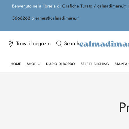
Benvenuto nella libreria di
Grafiche Turato / calmadimare.it
.
5666262
o
ermes@calmadimare.it
Trova il negozio
Search
HOME
SHOP
DIARIO DI BORDO
SELF PUBLISHING
STAMPA
P