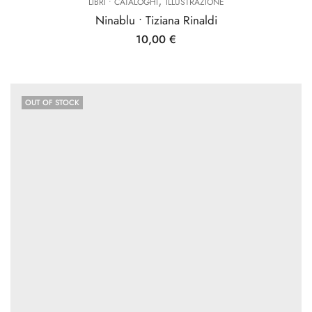
,
LIBRI • CATALOGHI
ILLUSTRAZIONE
Ninablu • Tiziana Rinaldi
10,00
€
OUT OF STOCK